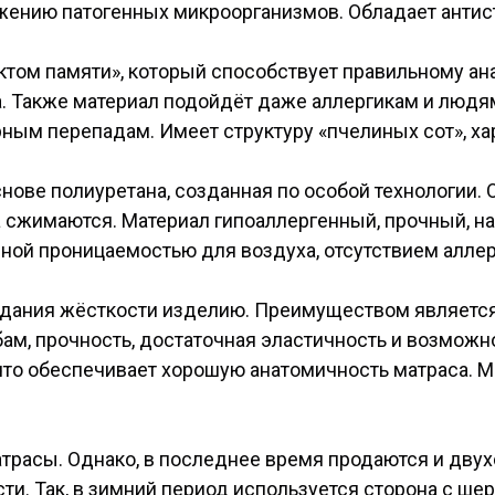
жению патогенных микроорганизмов. Обладает антист
ктом памяти», который способствует правильному а
. Также материал подойдёт даже аллергикам и людя
рным перепадам. Имеет структуру «пчелиных сот», х
нове полиуретана, созданная по особой технологии. 
 сжимаются. Материал гипоаллергенный, прочный, 
ной проницаемостью для воздуха, отсутствием аллер
идания жёсткости изделию. Преимуществом является
м, прочность, достаточная эластичность и возможн
что обеспечивает хорошую анатомичность матраса. Ма
расы. Однако, в последнее время продаются и двух
сти. Так, в зимний период используется сторона с ш